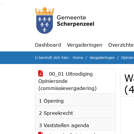
Ga naar de inhoud van deze pagina
Ga naar het zoeken
Ga naar het menu
Dashboard
Vergaderingen
Overzicht
U bevindt zich hier:
Home
Vergaderingen
Opinier
00_01 Uitnodiging
W
Opinieronde
(4
(commissievergadering)
1 Opening
2 Spreekrecht
3 Vaststellen agenda