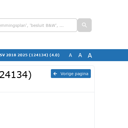
A
A
A
SV 2018 2025 (124134) (4.0)
124134)
Vorige pagina