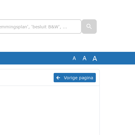
A
A
A
Vorige pagina