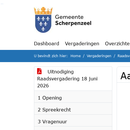
Ga naar de inhoud van deze pagina
Ga naar het zoeken
Ga naar het menu
Dashboard
Vergaderingen
Overzicht
U bevindt zich hier:
Home
Vergaderingen
Raadsv
Uitnodiging
A
Raadsvergadering 18 juni
2026
1 Opening
2 Spreekrecht
3 Vragenuur