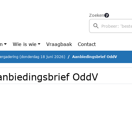
Zoeken
en
Wie is wie
Vraagbaak
Contact
ergadering (donderdag 18 juni 2026)
Aanbiedingsbrief OddV
anbiedingsbrief OddV