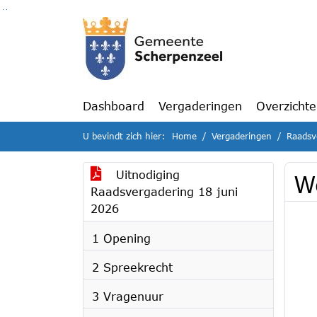
Ga naar de inhoud van deze pagina
Ga naar het zoeken
Ga naar het menu
Dashboard
Vergaderingen
Overzicht
U bevindt zich hier:
Home
Vergaderingen
Raadsv
Uitnodiging
W
Raadsvergadering 18 juni
2026
1 Opening
2 Spreekrecht
3 Vragenuur