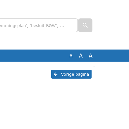
A
A
A
Vorige pagina