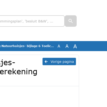
A
A
A
 bijlage 6 Toelichting- Aerius berekening gebruiksfase
jes-
Vorige pagina
berekening