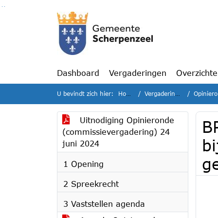
Ga naar de inhoud van deze pagina
Ga naar het zoeken
Ga naar het menu
Dashboard
Vergaderingen
Overzicht
U bevindt zich hier:
Home
Vergaderingen
Opiniero
Uitnodiging Opinieronde
B
(commissievergadering) 24
bi
juni 2024
g
1 Opening
2 Spreekrecht
3 Vaststellen agenda