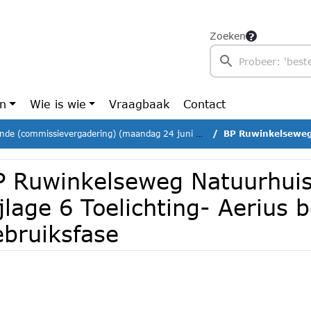
Zoeken
en
Wie is wie
Vraagbaak
Contact
nde (commissievergadering) (maandag 24 juni 2024)
BP Ruwinkelseweg Natuurhuisjes-
P Ruwinkelseweg Natuurhuis
jlage 6 Toelichting- Aerius 
ebruiksfase