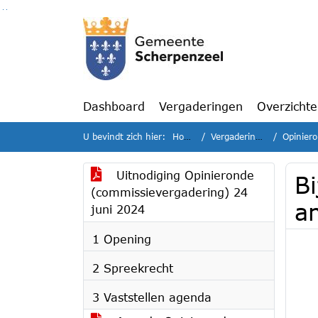
Ga naar de inhoud van deze pagina
Ga naar het zoeken
Ga naar het menu
Dashboard
Vergaderingen
Overzicht
U bevindt zich hier:
Home
Vergaderingen
Opiniero
Uitnodiging Opinieronde
Bi
(commissievergadering) 24
a
juni 2024
1 Opening
2 Spreekrecht
3 Vaststellen agenda