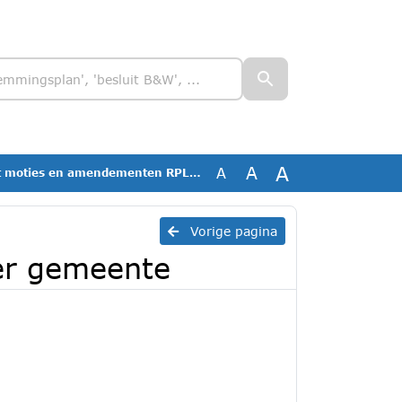
A
A
A
es en amendementen RPLG 2023 per gemeente
Vorige pagina
r gemeente