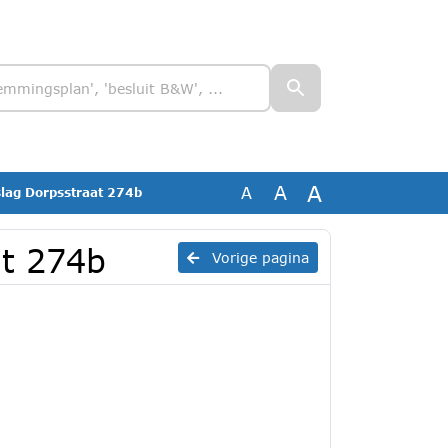
A
A
A
slag Dorpsstraat 274b
at 274b
Vorige pagina