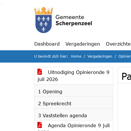
Ga naar de inhoud van deze pagina
Ga naar het zoeken
Ga naar het menu
Dashboard
Vergaderingen
Overzicht
U bevindt zich hier:
Home
Vergaderingen
Opinie
Uitnodiging Opinieronde 9
Pa
juli 2026
1 Opening
2 Spreekrecht
3 Vaststellen agenda
Agenda Opinieronde 9 juli