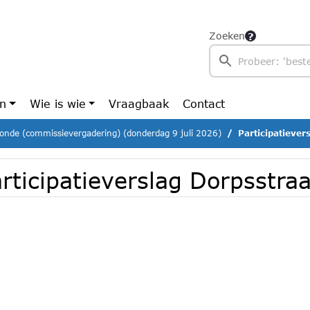
Zoeken
en
Wie is wie
Vraagbaak
Contact
ronde (commissievergadering) (donderdag 9 juli 2026)
Participatiever
rticipatieverslag Dorpsstra