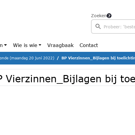
Zoeken
en
Wie is wie
Vraagbaak
Contact
ronde (maandag 20 juni 2022)
BP Vierzinnen_Bijlagen bij toelichti
 Vierzinnen_Bijlagen bij toe