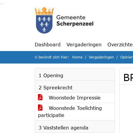
Ga naar de inhoud van deze pagina
Ga naar het zoeken
Ga naar het menu
Dashboard
Vergaderingen
Overzicht
U bevindt zich hier:
Home
Vergaderingen
Opinie
BP
1 Opening
2 Spreekrecht
Woonstede Impressie
Woonstede Toelichting
participatie
3 Vaststellen agenda