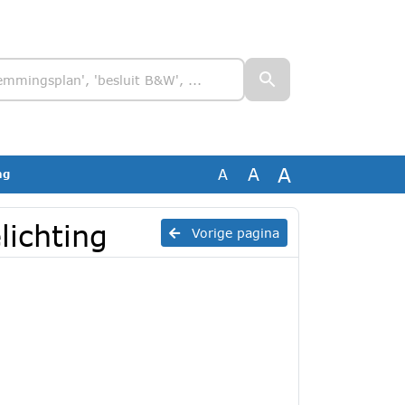
A
A
A
ng
lichting
Vorige pagina