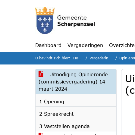
Ga naar de inhoud van deze pagina
Ga naar het zoeken
Ga naar het menu
Dashboard
Vergaderingen
Overzicht
U bevindt zich hier:
Home
Vergaderingen
Opinieron
Uitnodiging Opinieronde
U
(commissievergadering) 14
(
maart 2024
1 Opening
2 Spreekrecht
3 Vaststellen agenda