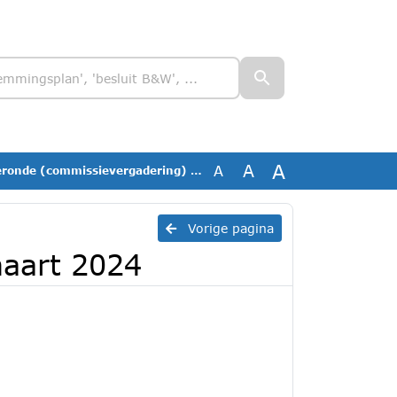
A
A
A
de (commissievergadering) 14 maart 2024
Vorige pagina
aart 2024