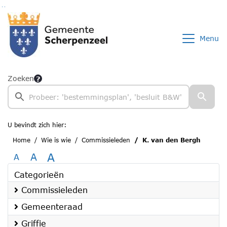
Ga naar de inhoud van deze pagina
Ga naar het zoeken
Ga naar het menu
Menu
Zoeken
U bevindt zich hier:
Home
Wie is wie
Commissieleden
K. van den Bergh
A
A
A
Categorieën
Commissieleden
Gemeenteraad
Griffie