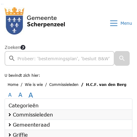
Ga naar de inhoud van deze pagina
Ga naar het zoeken
Ga naar het menu
Menu
Zoeken
U bevindt zich hier:
Home
Wie is wie
Commissieleden
H.C.F. van den Berg
A
A
A
Categorieën
Commissieleden
Gemeenteraad
Griffie