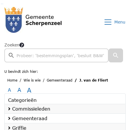
Ga naar de inhoud van deze pagina
Ga naar het zoeken
Ga naar het menu
Menu
Zoeken
U bevindt zich hier:
Home
Wie is wie
Gemeenteraad
J. van de Fliert
A
A
A
Categorieën
Commissieleden
Gemeenteraad
Griffie