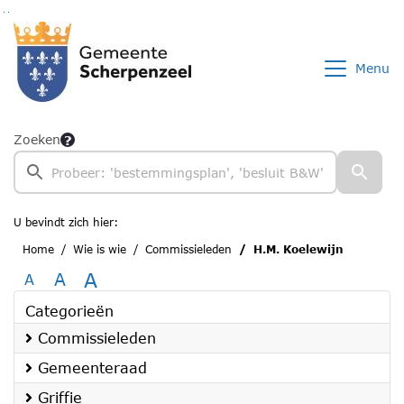
Ga naar de inhoud van deze pagina
Ga naar het zoeken
Ga naar het menu
Menu
Zoeken
U bevindt zich hier:
Home
Wie is wie
Commissieleden
H.M. Koelewijn
A
A
A
Categorieën
Commissieleden
Gemeenteraad
Griffie