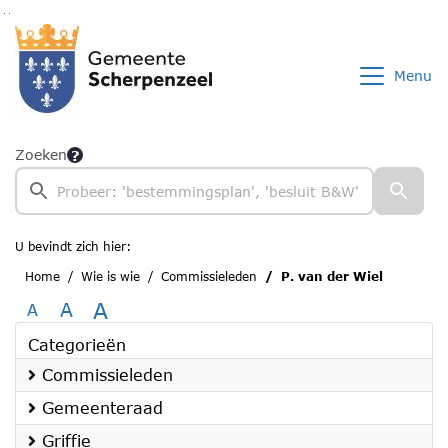
Ga naar de inhoud van deze pagina
Ga naar het zoeken
Ga naar het menu
Menu
Zoeken
U bevindt zich hier:
Home
Wie is wie
Commissieleden
P. van der Wiel
A
A
A
Categorieën
Commissieleden
Gemeenteraad
Griffie