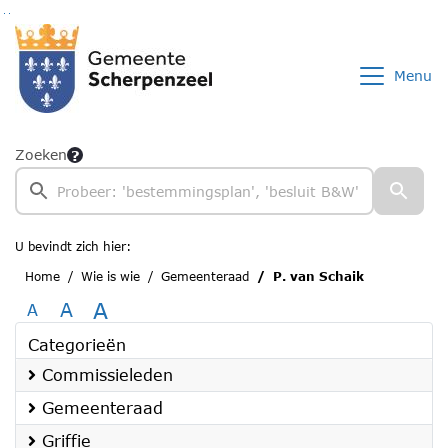
Ga naar de inhoud van deze pagina
Ga naar het zoeken
Ga naar het menu
Menu
Zoeken
U bevindt zich hier:
Home
Wie is wie
Gemeenteraad
P. van Schaik
A
A
A
Categorieën
Commissieleden
Gemeenteraad
Griffie