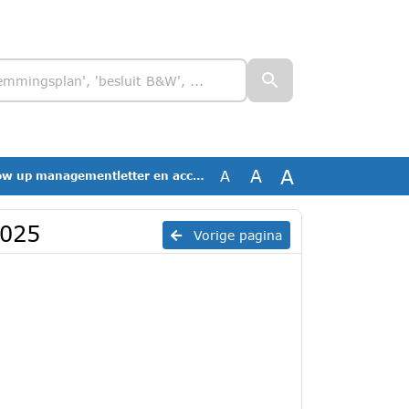
A
A
A
anagementletter en accountantsverslag 2025
2025
Vorige pagina