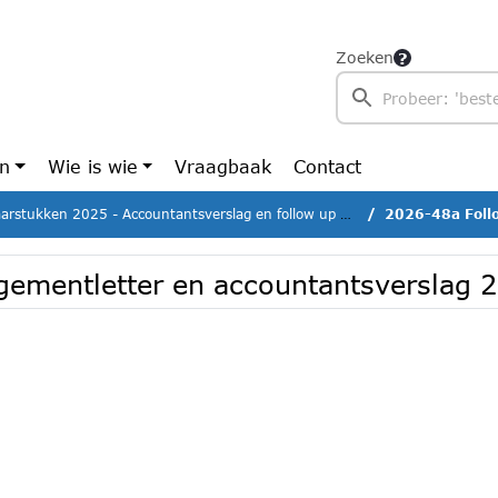
Zoeken
en
Wie is wie
Vraagbaak
Contact
arstukken 2025 - Accountantsverslag en follow up managementletter
2026-48a Follow up m
ementletter en accountantsverslag 