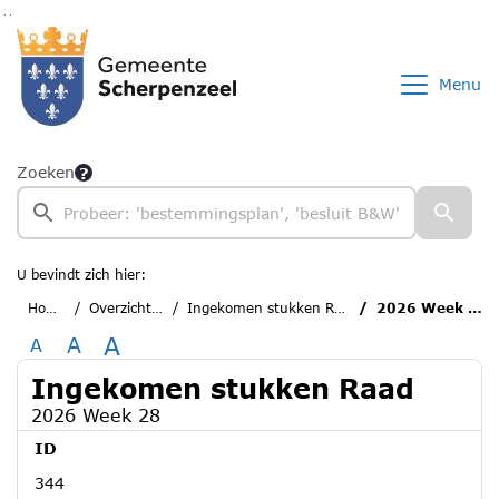
Ga naar de inhoud van deze pagina
Ga naar het zoeken
Ga naar het menu
Menu
Zoeken
U bevindt zich hier:
Home
Overzichten
Ingekomen stukken Raad
2026 Week 28
A
A
A
Ingekomen stukken Raad
2026 Week 28
ID
344