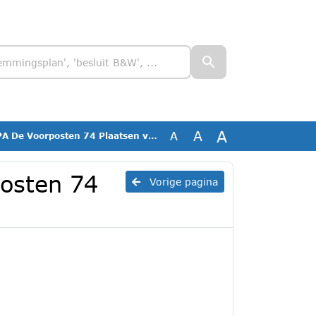
A
A
A
oorposten 74 Plaatsen van een overkapping
osten 74
Vorige pagina