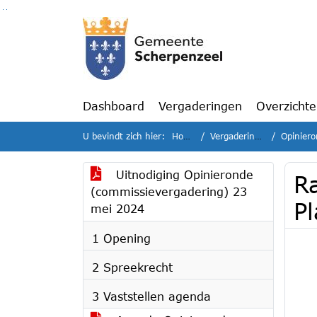
Ga naar de inhoud van deze pagina
Ga naar het zoeken
Ga naar het menu
Dashboard
Vergaderingen
Overzicht
U bevindt zich hier:
Home
Vergaderingen
Opiniero
Uitnodiging Opinieronde
R
(commissievergadering) 23
P
mei 2024
1 Opening
2 Spreekrecht
3 Vaststellen agenda