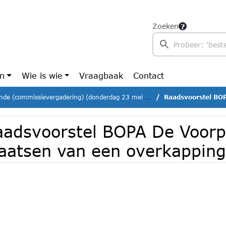
Zoeken
en
Wie is wie
Vraagbaak
Contact
nde (commissievergadering) (donderdag 23 mei 2024)
Raadsvoorstel BOPA De V
aadsvoorstel BOPA De Voorp
laatsen van een overkapping