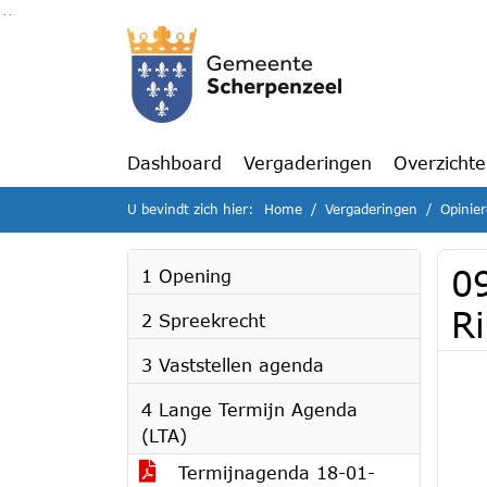
Ga naar de inhoud van deze pagina
Ga naar het zoeken
Ga naar het menu
Dashboard
Vergaderingen
Overzicht
U bevindt zich hier:
Home
Vergaderingen
Opinie
0
1 Opening
R
2 Spreekrecht
3 Vaststellen agenda
4 Lange Termijn Agenda
(LTA)
Termijnagenda 18-01-