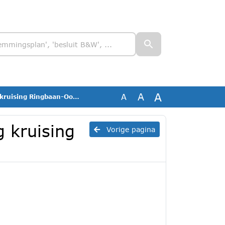
A
A
A
 Ringbaan-Oosteinde__35615
 kruising
Vorige pagina