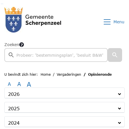
Ga naar de inhoud van deze pagina
Ga naar het zoeken
Ga naar het menu
Menu
Zoeken
U bevindt zich hier:
Home
Vergaderingen
Opinieronde
A
A
A
2026
2025
2024