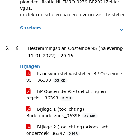
planidentificatie NL.IMRO.0279.BP2021Zelder-
vg01,
in elektronische en papieren vorm vast te stellen.
Sprekers
6
Bestemmingsplan Oosteinde 95 (nalevering
11-01-2022) -
20:15
Bijlagen
Raadsvoorstel vaststellen BP Oosteinde
95__36390
35 KB
BP Oosteinde 95- toelichting en
regels__36393
2 MB
Bijlage 1 (toelichting)
Bodemonderzoek_36396
22 MB
Bijlage 2 (toelichting) Akoestisch
onderzoek_36397
2 MB