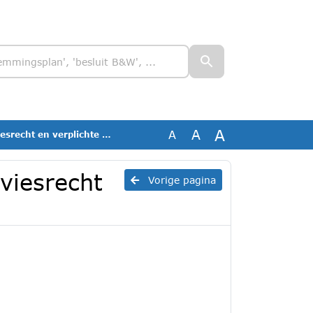
A
A
A
t en verplichte participatie
dviesrecht
Vorige pagina