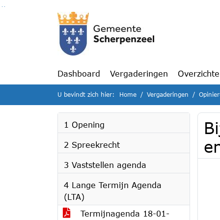
Ga naar de inhoud van deze pagina
Ga naar het zoeken
Ga naar het menu
Dashboard
Vergaderingen
Overzicht
U bevindt zich hier:
Home
Vergaderingen
Opinie
Bi
1 Opening
en
2 Spreekrecht
3 Vaststellen agenda
4 Lange Termijn Agenda
(LTA)
Termijnagenda 18-01-