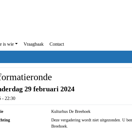
e is wie
Vraagbaak
Contact
formatieronde
derdag 29 februari 2024
 - 22:30
ie
Kulturhus De Breehoek
chting
Deze vergadering wordt niet uitgezonden. U ben
Breehoek.