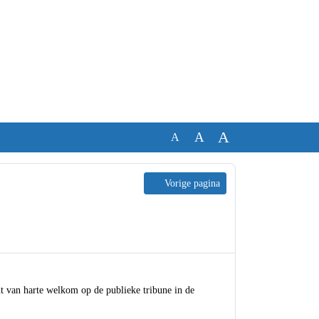
A
A
A
Vorige pagina
t van harte welkom op de publieke tribune in de