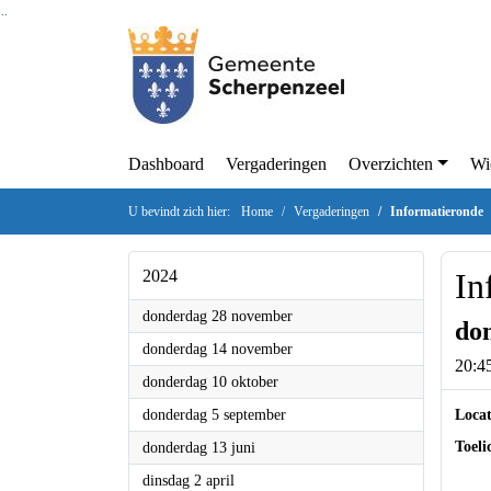
Ga naar de inhoud van deze pagina
Ga naar het zoeken
Ga naar het menu
Dashboard
Vergaderingen
Overzichten
Wi
U bevindt zich hier:
Home
Vergaderingen
Informatieronde
2024
In
2024
donderdag 28 november
don
2024
donderdag 14 november
20:45
2024
donderdag 10 oktober
2024
donderdag 5 september
Locat
2024
Toeli
donderdag 13 juni
2024
dinsdag 2 april