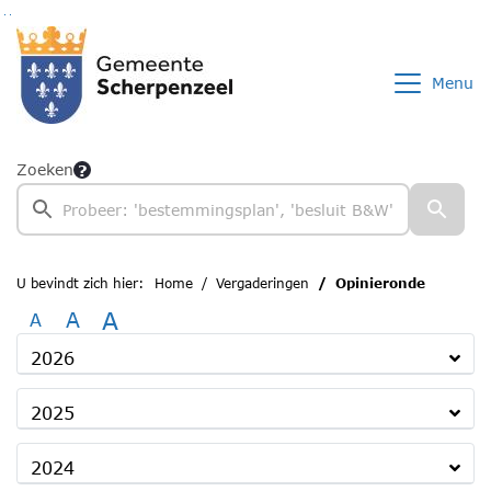
Ga naar de inhoud van deze pagina
Ga naar het zoeken
Ga naar het menu
Menu
Zoeken
U bevindt zich hier:
Home
Vergaderingen
Opinieronde
A
A
A
2026
2025
2024