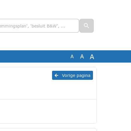
A
A
A
Vorige pagina