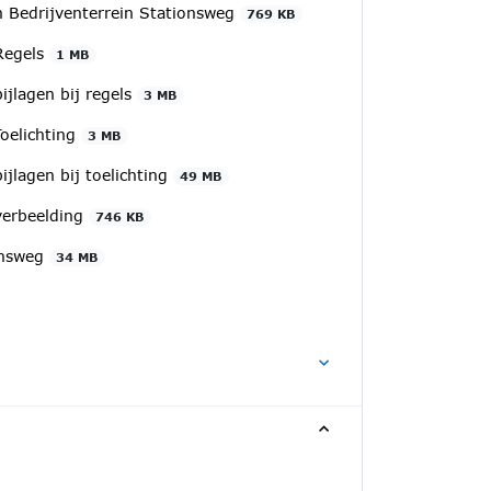
 Bedrijventerrein Stationsweg
769 KB
Regels
1 MB
ijlagen bij regels
3 MB
Toelichting
3 MB
jlagen bij toelichting
49 MB
verbeelding
746 KB
ionsweg
34 MB