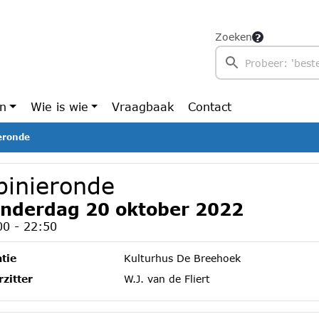
Zoeken
en
Wie is wie
Vraagbaak
Contact
eronde
pinieronde
nderdag 20 oktober 2022
00 - 22:50
tie
Kulturhus De Breehoek
zitter
W.J. van de Fliert